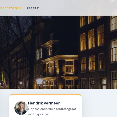
nachtfoto's
Meer ▾
Hendrik Vermeer
Gepassioneerde nachtfotograaf
met expertise