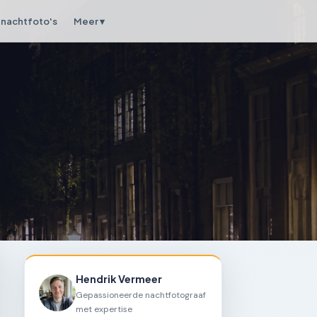
nachtfoto's
Meer ▾
Hendrik Vermeer
Gepassioneerde nachtfotograaf
met expertise