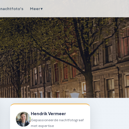
nachtfoto's
Meer ▾
Hendrik Vermeer
Gepassioneerde nachtfotograaf
met expertise