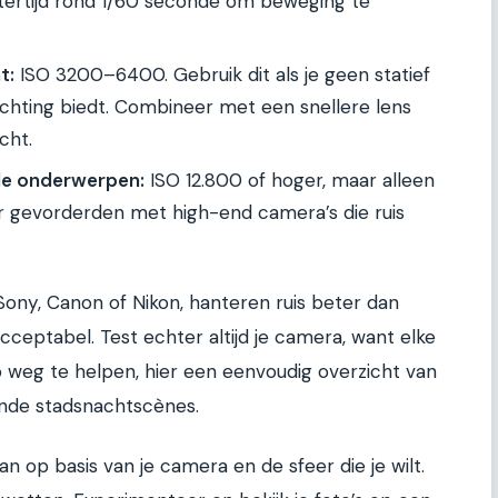
uitertijd rond 1/60 seconde om beweging te
t:
ISO 3200–6400. Gebruik dit als je geen statief
ichting biedt. Combineer met een snellere lens
cht.
e onderwerpen:
ISO 12.800 of hoger, maar alleen
voor gevorderden met high-end camera’s die ruis
Sony, Canon of Nikon, hanteren ruis beter dan
acceptabel. Test echter altijd je camera, want elke
 weg te helpen, hier een eenvoudig overzicht van
nde stadsnachtscènes.
an op basis van je camera en de sfeer die je wilt.