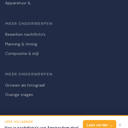
Apparatuur &
MEER ONDERWERPEN
Bewerken nachtfoto's
Planning & timing
Compositie & stijl
MEER ONDERWERPEN
Groeien als fotograaf
Overige vragen
LEES VOLGENDE
© 2026 Nachtelijk Amsterdam Foto's
Alle rechten voorbehouden.
✕
Lees verder →
Hoe je nachtfoto's van Amsterdam deelt op Instagram in 2026