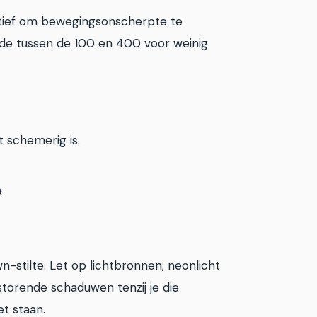
tatief om bewegingsonscherpte te
rde tussen de 100 en 400 voor weinig
t schemerig is.
?
-stilte. Let op lichtbronnen; neonlicht
 storende schaduwen tenzij je die
et staan.