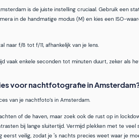
msterdam is de juiste instelling cruciaal. Gebruik een s
e camera in de handmatige modus (M) en kies een ISO-waa
aar f/8 tot f/11, afhankelijk van je lens.
ertijd vaak enkele seconden tot minuten duurt, zeker als he
ties voor nachtfotografie in Amsterdam
cces van je nachtfoto’s in Amsterdam.
achten of de haven, maar zoek ook de rust op in lockdown
rasten bij lange sluitertijd. Vermijd plekken met te veel
 eerst veilig, zodat je 's nachts precies weet waar je mo