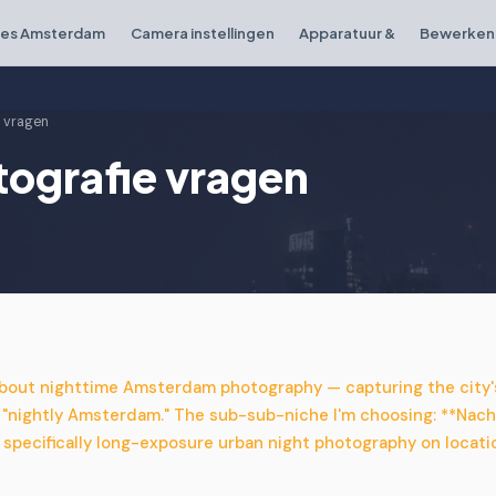
ies Amsterdam
Camera instellingen
Apparatuur &
Bewerken 
e vragen
tografie vragen
bout nighttime Amsterdam photography — capturing the city's
s "nightly Amsterdam." The sub-sub-niche I'm choosing: **Nac
pecifically long-exposure urban night photography on locatio