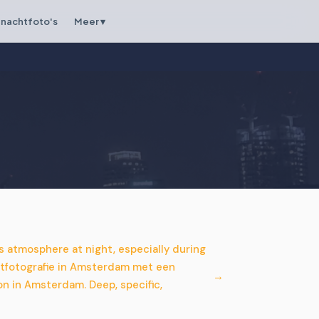
nachtfoto's
Meer ▾
 atmosphere at night, especially during
htfotografie in Amsterdam met een
n in Amsterdam. Deep, specific,