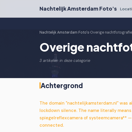
Nachtelijk Amsterdam Foto's
Locat
Nachtelijk Amsterdam Foto's
›
Overige nachtfotografi
Overige nachtfo
3 artikelen in deze categorie
Achtergrond
The domain "nachtelijkamsterdam.nl" was a
lockdown silence. The name literally mean
spiegelreflexcamera of systeemcamera** — s
connected.