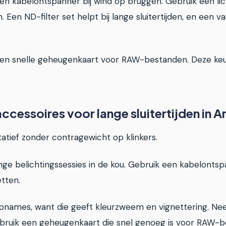
en kabelontspanner bij wind op bruggen. Gebruik een licht
 Een ND-filter set helpt bij lange sluitertijden, en een v
een snelle geheugenkaart voor RAW-bestanden. Deze keu
ccessoires voor lange sluitertijden in
tatief zonder contragewicht op klinkers.
lange belichtingssessies in de kou. Gebruik een kabelon
etten.
topnames, want die geeft kleurzweem en vignettering. Ne
 Gebruik een geheugenkaart die snel genoeg is voor RAW-be