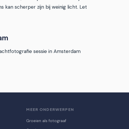
kan scherper zijn bij weinig licht. Let
dam
nachtfotografie sessie in Amsterdam
N
MEER ONDERWERPEN
Groeien als fotograaf