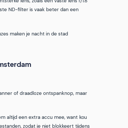
sterke lens, zoals een vaste lens f/1.8
aste ND-filter is vaak beter dan een
zes maken je nacht in de stad
 Amsterdam
tspanner of draadloze ontspanknop, maar
em altijd een extra accu mee, want kou
standen, zodat je niet blokkeert tijdens