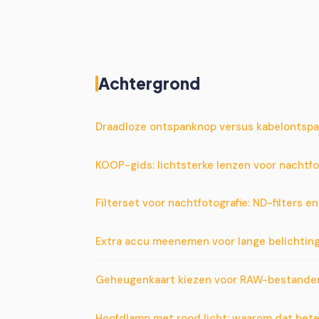
Achtergrond
Draadloze ontspanknop versus kabelontspan
KOOP-gids: lichtsterke lenzen voor nachtf
Filterset voor nachtfotografie: ND-filters e
Extra accu meenemen voor lange belichting
Geheugenkaart kiezen voor RAW-bestanden 
Hoofdlamp met rood licht: waarom dat beter